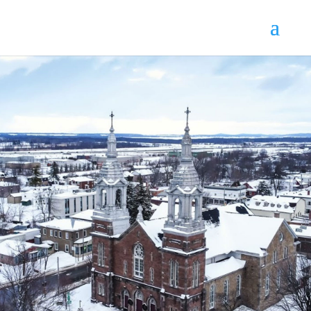
Nous contacter
Pour toute urgence, vous
pouvez nous contacter au 450-
451-5751
DEVENIR BÉNÉVOLE
FAIRE UN DON