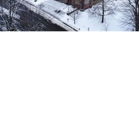
HEURES D’OUVERTURES
4, Rue St-Jean-Baptiste Est, Rigaud, QC, J0P
1P0
450-451-5751
info@paroissestemadeleine.org
Dimanche 9h30