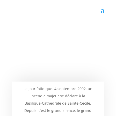
Concert inaugural
Isabelle Demers à l’orgue à la
Basilique-Cathédrale Sainte-
Cécile
Le jour fatidique, 4 septembre 2002, un
incendie majeur se déclare à la
Basilique-Cathédrale de Sainte-Cécile.
Depuis, c’est le grand silence, le grand